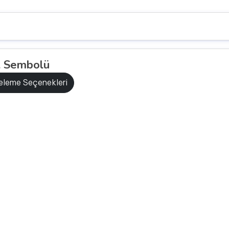
t Sembolü
releme Seçenekleri