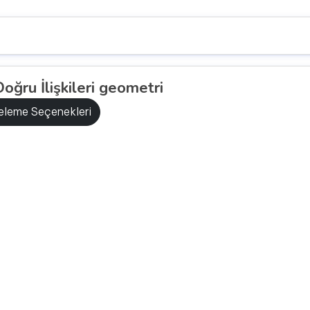
oğru İlişkileri geometri
releme Seçenekleri