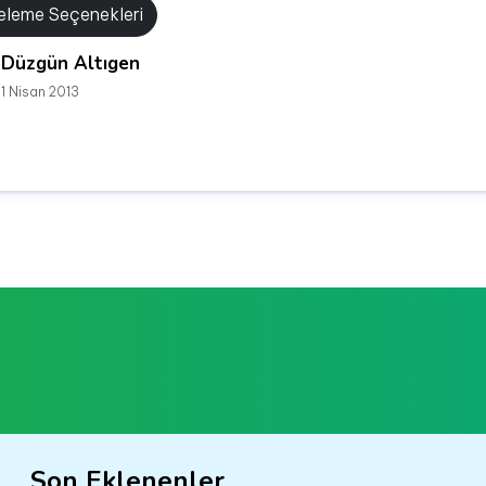
releme Seçenekleri
Düzgün Altıgen
1 Nisan 2013
Son Eklenenler