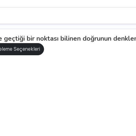
e geçtiği bir noktası bilinen doğrunun denkle
releme Seçenekleri