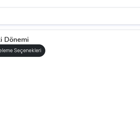
ti Dönemi
releme Seçenekleri