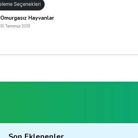
releme Seçenekleri
Omurgasız Hayvanlar
10 Temmuz 2013
Son Eklenenler