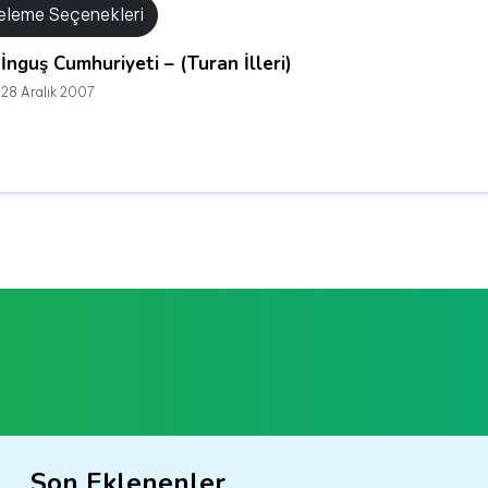
releme Seçenekleri
İnguş Cumhuriyeti – (Turan İlleri)
28 Aralık 2007
Son Eklenenler