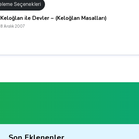
releme Seçenekleri
Keloğlan ile Devler – (Keloğlan Masalları)
8 Aralık 2007
Son Eklenenler