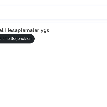
al Hesaplamalar ygs
releme Seçenekleri