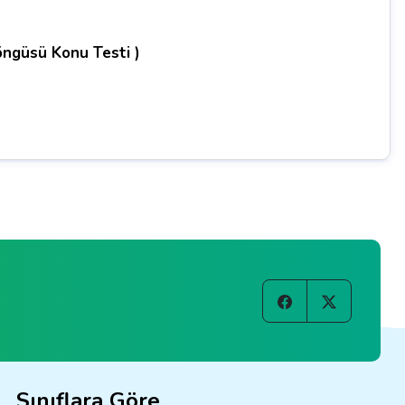
öngüsü Konu Testi )
Sınıflara Göre