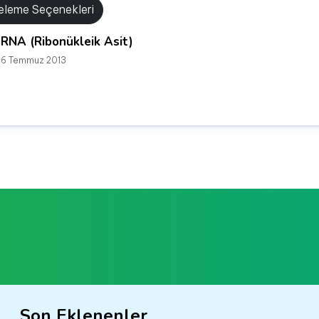
releme Seçenekleri
RNA (Ribonükleik Asit)
6 Temmuz 2013
Son Eklenenler