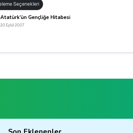
releme Seçenekleri
Atatürk’ün Gençliğe Hitabesi
20 Eylül 2007
Son Eklenenler