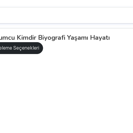
mcu Kimdir Biyografi Yaşamı Hayatı
releme Seçenekleri