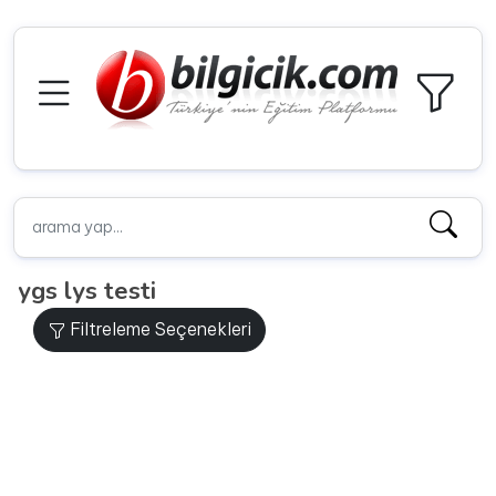
ygs lys testi
Filtreleme Seçenekleri