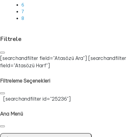
6
7
8
Filtrele
[searchandfilter field="Atasözü Ara"] [searchandfilter
field="Atasözü Harf"]
Filtreleme Seçenekleri
[searchandfilter id="25236"]
Ana Menü