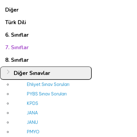
Türklük Bilginizi Sınayın!
Diğer
İlk TÜRK İçkisi: Kımız
Şamanizm
Türk Dili
Bozkurt
6. Sınıflar
Nevruz
7. Sınıflar
Türkçülük
Türklerde At!
8. Sınıflar
Diğer Sınavlar
Ehliyet Sınav Soruları
PYBS Sınav Soruları
KPDS
JANA
JANU
PMYO