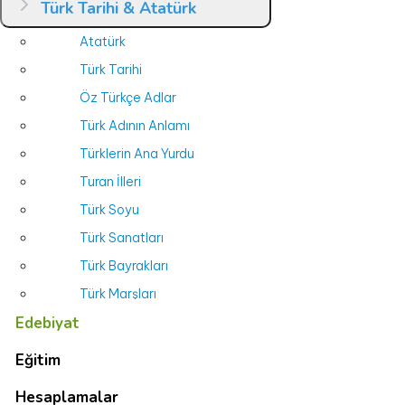
Türk Tarihi & Atatürk
Atatürk
Türk Tarihi
Öz Türkçe Adlar
Türk Adının Anlamı
Türklerin Ana Yurdu
Turan İlleri
Türk Soyu
Türk Sanatları
Türk Bayrakları
Türk Marşları
Edebiyat
24 Oğuz (Türk) Boyu
Türk Kağanları ve Sultanları
Eğitim
Oğuz Kağan’ın Duası
Hesaplamalar