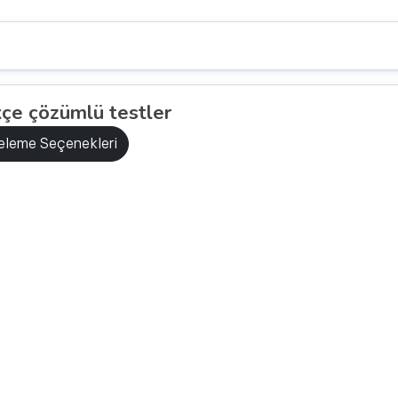
kçe çözümlü testler
releme Seçenekleri