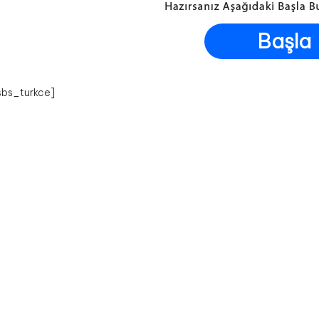
Başla
sbs_turkce]