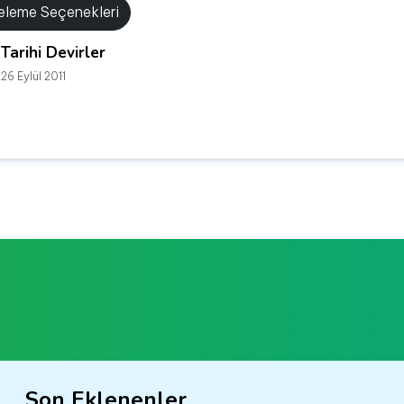
releme Seçenekleri
Tarihi Devirler
26 Eylül 2011
Son Eklenenler