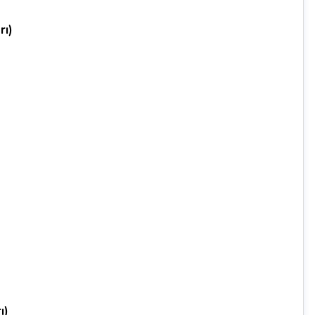
rı)
ı)