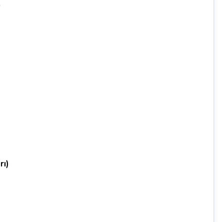
)
rı)