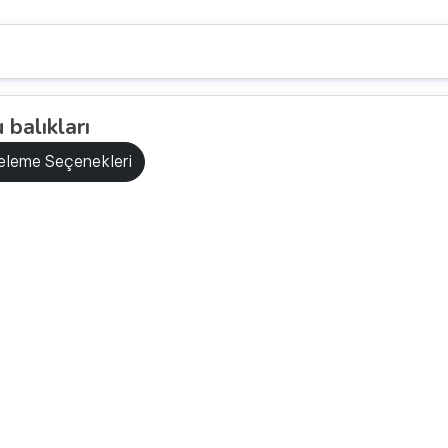
 balıkları
releme Seçenekleri