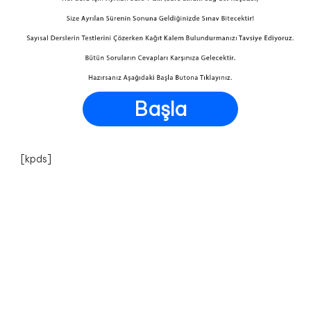
Başla
[kpds]