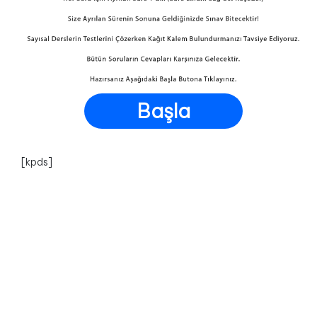
Başla
[kpds]