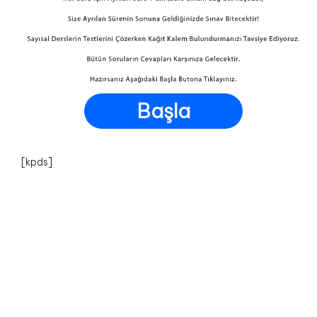
Başla
[kpds]