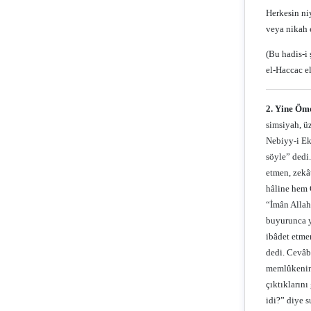
Herkesin niy
veya nikah e
(Bu hadis-i
el-Haccac e
2. Yine Öme
simsiyah, ü
Nebiyy-i Ek
söyle” dedi
etmen, zekâ
hâline hem 
“İmân Allah’
buyurunca y
ibâdet etme
dedi. Cevâb
memlûkenin 
çıktıkların
idi?” diye s