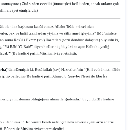
ı sormayınız.) Zirâ sizden evvelki (ümmet)leri helâk eden, ancak onların çok
slim rivâyet etmişlerdir.)
Pâk olandan başkasını kabûl etmez. Allahu Teâla mürsel olan
ler, pâk ve halâl taâmlardan yiyiniz ve sâlih amel işleyiniz” (Mü’minlere
an sonra Resûl-i Ekrem (sav) Hazretleri (sözü döndüre dolaştıra) buyurdu ki,
ış, “Yâ Râb! Yâ Rab!” diyerek ellerini gök yüzüne açar. Halbuki, yediği
olacak?”
(Bu hadis-i şerifi, Müslim rivâyet etmiştir.
(rha)’dan:
Demiştir ki, Resûlullah (sav) Hazretleri’nin “(Hill ve hürmeti, fâide
işitip belledim.(Bu hadis-i şerifi Ahmed b. Şuayb-ı Nesei ile Ebu İsâ
etmesi, iyi müslüman olduğu(nun alâmetleri)ndendir.” buyurdu.
(Bu hadis-i
av) Efendimiz: “Her biriniz kendi nefsi için neyi severse (yani arzu ederse
ifi, Bûhari ile Müslim rivâyet etmişlerdir.)