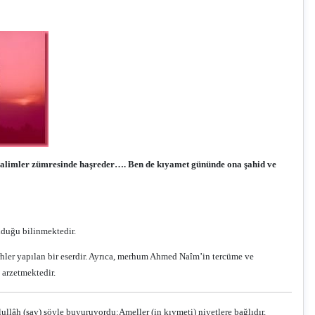
nu alimler zümresinde haşreder…. Ben de kıyamet gününde ona şahid ve
lduğu bilinmektedir.
rhler yapılan bir eserdir. Ayrıca, merhum Ahmed Naîm’in tercüme ve
 arzetmektedir.
lullâh (sav) şöyle buyuruyordu:
Ameller (in kıymeti) niyetlere bağlıdır.