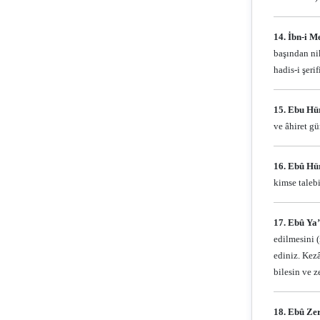
14. İbn-i M
başından nik
hadis-i şeri
15. Ebu Hür
ve âhiret g
16. Ebû Hür
kimse talebi
17. Ebû Ya’
edilmesini (
ediniz. Kezâ
bilesin ve z
18. Ebû Ze