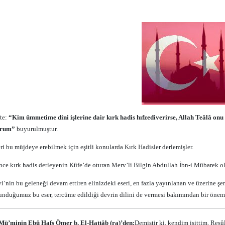
fte:
“Kim ümmetime dini işlerine dair kırk hadis hıfzediverirse, Allah Teâlâ o
lurum”
buyurulmuştur.
ri bu müjdeye erebilmek için eşitli konularda Kırk Hadisler derlemişler.
önce kırk hadis derleyenin Kûfe’de oturan Merv’li Bilgin Abdullah İbn-i Mübarek o
’nin bu geleneği devam ettiren elinizdeki eseri, en fazla yayınlanan ve üzerine şe
unduğumuz bu eser, tercüme edildiği devrin dilini de vermesi bakımından bir önem
-Mü’minin Ebû Hafs Ömer b. El-Hattâb (ra)’den:
Demiştir ki, kendim işittim, Resû