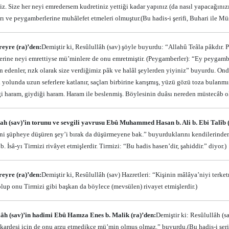
iz. Size her neyi emredersem kudretiniz yettiği kadar yapınız (da nasıl yapacağınız
rı ve peygamberlerine muhâlefet etmeleri olmuştur.
(Bu hadis-i şerifi, Buhari ile Mü
eyre (ra)’den:
Demiştir ki, Resûlullâh (sav) şöyle buyurdu: “Allahû Teâla pâkdır. 
rine neyi emrettiyse mü’minlere de onu emretmiştir. (Peygamberler): “Ey peygamber
n edenler, rızk olarak size verdiğimiz pâk ve halâl şeylerden yiyiniz” buyurdu. Ond
 yolunda uzun seferlere katlanır, saçları birbirine karışmış, yüzü gözü toza bulanm
ği haram, giydiği haram. Haram ile beslenmiş. Böylesinin duâsı nereden müstecâb 
lah (sav)’in torunu ve sevgili yavrusu Ebû Muhammed Hasan b. Ali b. Ebi Talîb 
seni şüpheye düşüren şey’i bırak da düşürmeyene bak.” buyurduklarını kendilerinden 
İsâ-yı Tirmizi rivâyet etmişlerdir. Tirmizi: “Bu hadis hasen’dir, şahiddir.” diyor.)
eyre (ra)’den:
Demiştir ki, Resûlullâh (sav) Hazretleri: “Kişinin mâlâya’niyi terk
olup onu Tirmizi gibi başkan da böylece (mevsülen) rivayet etmişlerdir.)
lâh (sav)’in hadimi Ebû Hamza Enes b. Malik (ra)’den:
Demiştir ki: Resûlullâh (s
ardeşi için de onu arzu etmedikçe mü’min olmuş olmaz.” buyurdu.
(Bu hadis-i şer