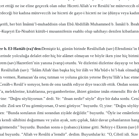
et ettiği ne ise eline geçecek olan odur. Hicreti Allah’a ve Resülü’ne müteveccih ol
deceği bir kadına müteveccih ise hicreti de gaye-i hicreti ne ise (dünya veya kadı
 şerifi, her biri İmâmü’l-muhaddisin olan Ebû Abdillâh Muhammed b. İsmâil b. İbrah
l-Kuşeyri En-Nisabiri kütüb-i musannifenin esahhı olup sahihayı denilen kibatlarınd
r b. El-Hattâb (ra)’den:
Demiştir ki, günün birinde Resûlullah (sav) Efendimiz’in
zerinde yolculuğa delalet eder hiç bir alâmet olmayan ve böyle iken yine hiç birimi
rem (sav) Hazretleri’nin yanına (varıp) oturdu. Ve dizlerini dizlerine dayayıp ve
. Resûlullah (sav): “İslâm Allah’dan başka hiç bir ilâh ve Ma’bûd-ı bi’l-hak ol
tı vermen, Ramazan’da oruç tutman ve yoluna gücün yeterse Beytu’llâh’a hac etme
Cenâb-ı Resûl’e soruyor, hem de onu tasdik ediyor diye teaccüb ettik. Ondan sonra:
a, meleklerine, kitablarına, peygamberlerine, âhiret gününe imân etmendir. Bir de ha
ine: “Doğru söylüyorsun.” dedi. Ve: “ihsan nedir? söyle” diye bir daha sordu. Cen
ndir. Zirâ sen O’nu görmüyorsan, O seni görüyor.” buyurdu. O, yine: “Doğru söylüy
en: “Bunda sorulanın ilmi sorandan ziyâde değildir.” buyurdu. “Öyle ise emârelerin
kendi sâhibini doğurması ve yalın ayak, sırtı çıplak, fakir davar çobanlarının han
ı görmendir.” buyurdu. Bundan sonra o (yabancı) kimse gitti. Nebiyy-i Ekrem (sav) 
ual buyurdu. “Allah ve Resûlü a’lemdir”. dedim. Buyurdular ki: “O, Cibril idi. Size