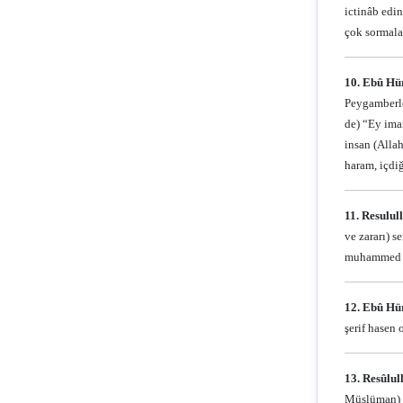
ictinâb edin
çok sormala
10. Ebû Hür
Peygamberle
de) “Ey ima
insan (Allah
haram, içdi
11. Resulul
ve zararı) 
muhammed b. 
12. Ebû Hür
şerif hasen 
13. Resûlul
Müslüman) k