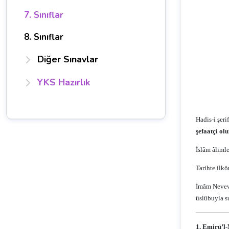
7. Sınıflar
8. Sınıflar
Diğer Sınavlar
YKS Hazırlık
Hadis-i şeri
şefaatçi o
İslâm âlimle
Tarihte ilk
İmâm Nevevi
üslûbuyla s
1. Emirü’l