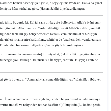
in ardınca hemen haseneyi yetiştir ki, o seyyieyi mahvedesin. Halka da güzel
lemiştir. Bâzı nüshalara göre, (Hasen, Sahîh) diye kayıdlamıştır.
inde idim. Buyurdu ki: Evlâd, sana bir kaç söz belleteyim: Allah’ı (yâni emir
stediğin vakit Allah’tan iste. Yardım dilediğin vakit Allah’tan dile. Şunu bil
zdığından fazla bir şey bahşedemezler. Kezâlik cemi mahlûkat el birliğiyle
ler (işleri hitâma erip) kaldırılmış, sahifeler de (üzerlerindeki yazılar tamam
 Tirmizi’den başkasını rivâyetine göre ise şöyle buyrulmuştur.)
ntı zamanında tanısın (sevsin). Bilmiş ol ki, (takdir-i İlâhi’ye göre) başına
acağın yok. Bilmiş ol ki, nusrat (-ı İlâhiyye) sabır ile, küşâyiş-i kalb de
tleri şöyle buyurdu: “Utanmadıktan sonra dilediğini yap” sözü, ilk nübüvvet
lah! İslâm’a dâir bana bir söz söyle ki, Senden başka birinden daha sormaya
rine imtisâl ve nehyinden içtinâbda sâbit ol).” buyurdu.
(Bu hadis-i şerifi,