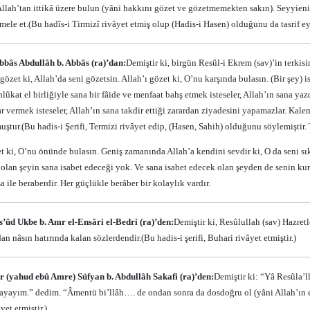
 Allah’tan ittikâ üzere bulun (yâni hakkını gözet ve gözetmemekten sakın). Seyyien
mele et.
(Bu hadîs-i Tirmizî rivâyet etmiş olup (Hadis-i Hasen) olduğunu da tasrif ey
bbâs Abdullâh b. Abbâs (ra)’dan:
Demiştir ki, birgün Resûl-i Ekrem (sav)’in terkis
gözet ki, Allah’da seni gözetsin. Allah’ı gözet ki, O’nu karşında bulasın. (Bir şey) i
lûkat el birliğiyle sana bir fâide ve menfaat bahş etmek isteseler, Allah’ın sana ya
ar vermek isteseler, Allah’ın sana takdir ettiği zarardan ziyadesini yapamazlar. Kalem
uştur.
(Bu hadis-i Şerifi, Termizi rivâyet edip, (Hasen, Sahih) olduğunu söylemiştir.
t ki, O’nu önünde bulasın. Geniş zamanında Allah’a kendini sevdir ki, O da seni sıkı
lan şeyin sana isabet edeceği yok. Ve sana isabet edecek olan şeyden de senin kurtul
 ile beraberdir. Her güçlükle berâber bir kolaylık vardır.
’ûd Ukbe b. Amr el-Ensâri el-Bedri (ra)’den:
Demiştir ki, Resûlullah (sav) Hazre
an nâsın hatırında kalan sözlerdendir.
(Bu hadis-i şerifi, Buhari rivâyet etmiştir.)
 (yahud ebû Amre) Süfyan b. Abdullâh Sakafi (ra)’den:
Demiştir ki: “Yâ Resûla’l
yayım.” dedim. “Âmentü bi’llâh…. de ondan sonra da dosdoğru ol (yâni Allah’ın em
et etmiştir.)