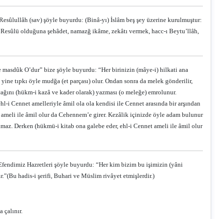
 Resûlullâh (sav) şöyle buyurdu: (Binâ-yı) İslâm beş şey üzerine kurulmuştur:
Resûlü olduğuna şehâdet, namazğ ikâme, zekâtı vermek, hacc-ı Beytu’llâh,
ve masdûk O’dur” bize şöyle buyurdu: “Her birinizin (mâye-i) hilkati ana
a yine tıpkı öyle mudğa (et parçası) olur. Ondan sonra da melek gönderilir,
lacağını (hükm-i kazâ ve kader olarak) yazması (o meleğe) emrolunur.
l-i Cennet amelleriyle âmil ola ola kendisi ile Cennet arasında bir arşından
 ameli ile âmil olur da Cehennem’e girer. Kezâlik içinizde öyle adam bulunur
almaz. Derken (hükmü-i kitab ona galebe eder, ehl-i Cennet ameli ile âmil olur
 Efendimiz Hazretleri şöyle buyurdu: “Her kim bizim bu işimizin (yâni
r.”
(Bu hadis-i şerifi, Buhari ve Müslim rivâyet etmişlerdir.)
 çalınır.