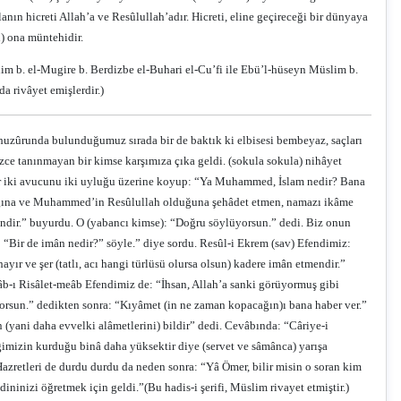
anın hicreti Allah’a ve Resûlullah’adır. Hicreti, eline geçireceği bir dünyaya
n) ona müntehidir.
im b. el-Mugire b. Berdizbe el-Buhari el-Cu’fi ile Ebü’l-hüseyn Müslim b.
a rivâyet emişlerdir.)
 huzûrunda bulunduğumuz sırada bir de baktık ki elbisesi bembeyaz, saçları
zce tanınmayan bir kimse karşımıza çıka geldi. (sokula sokula) nihâyet
 her iki avucunu iki uyluğu üzerine koyup: “Ya Muhammed, İslam nedir? Bana
madığına ve Muhammed’in Resûlullah olduğuna şehâdet etmen, namazı ikâme
ndir.” buyurdu. O (yabancı kimse): “Doğru söylüyorsun.” dedi. Biz onun
 “Bir de imân nedir?” söyle.” diye sordu. Resûl-i Ekrem (sav) Efendimiz:
yır ve şer (tatlı, acı hangi türlüsü olursa olsun) kadere imân etmendir.”
âb-ı Risâlet-meâb Efendimiz de: “İhsan, Allah’a sanki görüyormuş gibi
orsun.” dedikten sonra: “Kıyâmet (in ne zaman kopacağın)ı bana haber ver.”
 (yani daha evvelki alâmetlerini) bildir” dedi. Cevâbında: “Câriye-i
gimizin kurduğu binâ daha yüksektir diye (servet ve sâmânca) yarışa
Hazretleri de durdu durdu da neden sonra: “Yâ Ömer, bilir misin o soran kim
 dininizi öğretmek için geldi.”
(Bu hadis-i şerifi, Müslim rivayet etmiştir.)