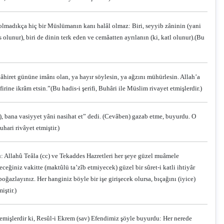
 olmadıkça hiç bir Müslümanın kanı halâl olmaz: Biri, seyyib zâninin (yani
olunur), biri de dinin terk eden ve cemâatten ayrılanın (ki, katl olunur).
(Bu
 âhiret gününe imânı olan, ya hayır söylesin, ya ağzını mühürlesin. Allah’a
irine ikrâm etsin.”
(Bu hadis-i şerifi, Buhâri ile Müslim rivayet etmişlerdir.)
h), bana vasiyyet yâni nasihat et” dedi. (Cevâben) gazab etme, buyurdu. O
uhari rivâyet etmiştir.)
u: Allahû Teâla (cc) ve Tekaddes Hazretleri her şeye güzel muâmele
eceğiniz vakitte (maktûlü ta’zîb etmiyecek) güzel bir sûret-i katli ihtiyâr
oğazlayınız. Her hanginiz böyle bir işe girişecek olursa, bıçağını (iyice)
iştir.)
emişlerdir ki, Resûl-i Ekrem (sav) Efendimiz şöyle buyurdu: Her nerede