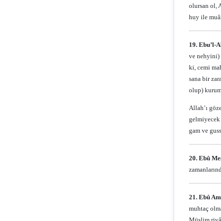
olursan ol,
huy ile muâ
19. Ebu’l-A
ve nehyini) 
ki, cemi mah
sana bir zar
olup) kurum
Allah’ı göze
gelmiyecek o
gam ve gussa
20. Ebû Mes
zamanlarınd
21. Ebû Amr
muhtaç olma
Müslim rivây