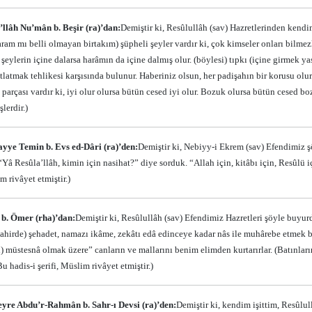
’llâh Nu’mân b. Beşir (ra)’dan:
Demiştir ki, Resûlullâh (sav) Hazretlerinden kendim
aram mı belli olmayan birtakım) şüpheli şeyler vardır ki, çok kimseler onları bilmezl
şeylerin içine dalarsa harâmın da içine dalmış olur. (böylesi) tıpkı (içine girmek y
latmak tehlikesi karşısında bulunur. Haberiniz olsun, her padişahın bir korusu olur.
t parçası vardır ki, iyi olur olursa bütün cesed iyi olur. Bozuk olursa bütün cesed bozu
lerdir.)
yye Temin b. Evs ed-Dâri (ra)’den:
Demiştir ki, Nebiyy-i Ekrem (sav) Efendimiz 
 “Yâ Resûla’llâh, kimin için nasihat?” diye sorduk. “Allah için, kitâbı için, Resûl
im rivâyet etmiştir.)
 b. Ömer (rha)’dan:
Demiştir ki, Resûlullâh (sav) Efendimiz Hazretleri şöyle buy
ahirde) şehadet, namazı ikâme, zekâtı edâ edinceye kadar nâs ile muhârebe etmek
) müstesnâ olmak üzere” canların ve mallarını benim elimden kurtarırlar. (Batınları
Bu hadis-i şerifi, Müslim rivâyet etmiştir.)
yre Abdu’r-Rahmân b. Sahr-ı Devsi (ra)’den:
Demiştir ki, kendim işittim, Resûl