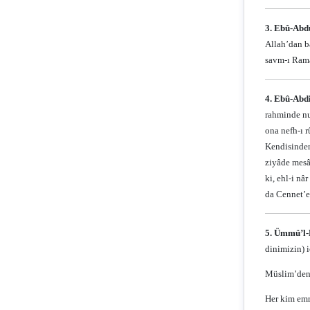
3. Ebû-Abd
Allah’dan b
savm-ı Ram
4. Ebû-Abd
rahminde nut
ona nefh-ı r
Kendisinden
ziyâde mesâ
ki, ehl-i nâ
da Cennet’e 
5. Ümmü’l-
dinimizin) i
Müslim’den g
Her kim emr