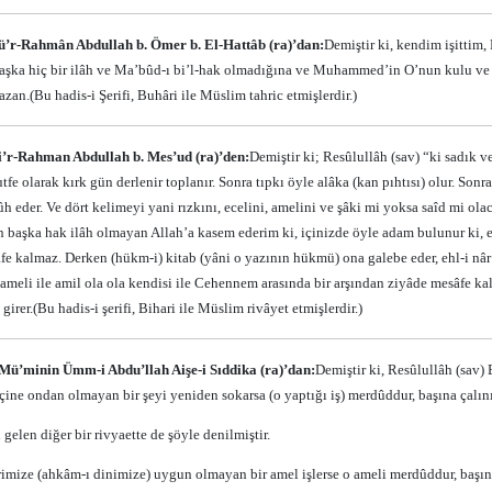
ü’r-Rahmân Abdullah b. Ömer b. El-Hattâb (ra)’dan:
Demiştir ki, kendim işittim,
aşka hiç bir ilâh ve Ma’bûd-ı bi’l-hak olmadığına ve Muhammed’in O’nun kulu ve 
azan.
(Bu hadis-i Şerifi, Buhâri ile Müslim tahric etmişlerdir.)
i’r-Rahman Abdullah b. Mes’ud (ra)’den:
Demiştir ki; Resûlullâh (sav) “ki sadık 
fe olarak kırk gün derlenir toplanır. Sonra tıpkı öyle alâka (kan pıhtısı) olur. Sonr
ûh eder. Ve dört kelimeyi yani rızkını, ecelini, amelini ve şâki mi yoksa saîd mi o
 başka hak ilâh olmayan Allah’a kasem ederim ki, içinizde öyle adam bulunur ki, eh
fe kalmaz. Derken (hükm-i) kitab (yâni o yazının hükmü) ona galebe eder, ehl-i nâr
r ameli ile amil ola ola kendisi ile Cehennem arasında bir arşından ziyâde mesâfe k
girer.(Bu hadis-i şerifi, Bihari ile Müslim rivâyet etmişlerdir.)
Mü’minin Ümm-i Abdu’llah Aişe-i Sıddika (ra)’dan:
Demiştir ki, Resûlullâh (sav)
çine ondan olmayan bir şeyi yeniden sokarsa (o yaptığı iş) merdûddur, başına çalını
elen diğer bir rivyaette de şöyle denilmiştir.
imize (ahkâm-ı dinimize) uygun olmayan bir amel işlerse o ameli merdûddur, başına