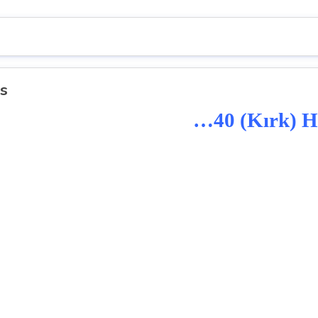
s
…40 (Kırk) 