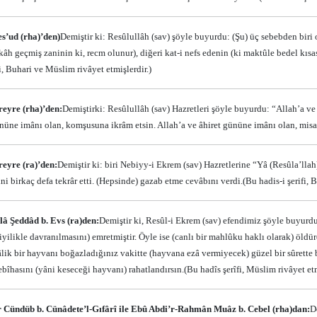
es’ud (rha)’den)
Demiştir ki: Resûlullâh (sav) şöyle buyurdu: (Şu) üç sebebden biri
âh geçmiş zaninin ki, recm olunur), diğeri kat-i nefs edenin (ki maktûle bedel kısas 
fi, Buhari ve Müslim rivâyet etmişlerdir.)
eyre (rha)’den:
Demiştirki: Resûlullâh (sav) Hazretleri şöyle buyurdu: “Allah’a ve
ününe imânı olan, komşusuna ikrâm etsin. Allah’a ve âhiret gününe imânı olan, misaf
eyre (ra)’den:
Demiştir ki: biri Nebiyy-i Ekrem (sav) Hazretlerine “Yâ (Resûla’lla
ni birkaç defa tekrâr etti. (Hepsinde) gazab etme cevâbını verdi.
(Bu hadis-i şerifi, B
lâ Şeddâd b. Evs (ra)den:
Demiştir ki, Resûl-i Ekrem (sav) efendimiz şöyle buyurd
iyilikle davranılmasını) emretmiştir. Öyle ise (canlı bir mahlûku haklı olarak) öldür
lik bir hayvanı boğazladığınız vakitte (hayvana ezâ vermiyecek) güzel bir sûrette b
ebîhasını (yâni keseceği hayvanı) rahatlandırsın.
(Bu hadîs şerîfi, Müslim rivâyet etm
r Cündüb b. Cünâdete’l-Gıfârî ile Ebû Abdi’r-Rahmân Muâz b. Cebel (rha)dan:
D