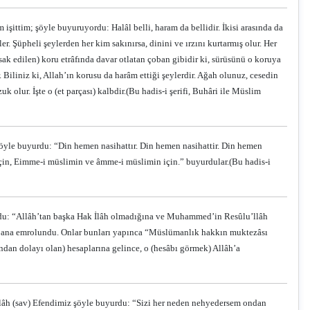
 işittim; şöyle buyuruyordu: Halâl belli, haram da bellidir. İkisi arasında da
er. Şüpheli şeylerden her kim sakınırsa, dinini ve ırzını kurtarmış olur. Her
asak edilen) koru etrâfında davar otlatan çoban gibidir ki, sürüsünü o koruya
 Biliniz ki, Allah’ın korusu da harâm ettiği şeylerdir. Ağah olunuz, cesedin
k olur. İşte o (et parçası) kalbdir.
(Bu hadis-i şerifi, Buhâri ile Müslim
şöyle buyurdu: “Din hemen nasihattır. Din hemen nasihattir. Din hemen
ü için, Eimme-i müslimin ve âmme-i müslimin için.” buyurdular.
(Bu hadis-i
urdu: “Allâh’tan başka Hak İlâh olmadığına ve Muhammed’in Resûlu’llâh
 bana emrolundu. Onlar bunları yapınca “Müslümanlık hakkın muktezâsı
ndan dolayı olan) hesaplarına gelince, o (hesâbı görmek) Allâh’a
ullâh (sav) Efendimiz şöyle buyurdu: “Sizi her neden nehyedersem ondan