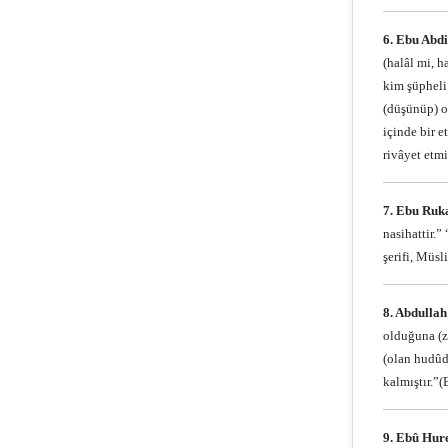
6. Ebu Abdi
(halâl mi, h
kim şüpheli 
(düşünüp) ot
içinde bir e
rivâyet etmiş
7. Ebu Ruka
nasihattir.”
şerifi, Müsl
8. Abdullah
olduğuna (z
(olan hudûd
kalmıştır.”
(
9. Ebû Hure