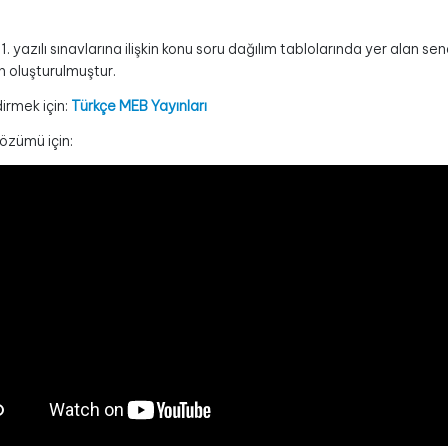
. yazılı sınavlarına ilişkin konu soru dağılım tablolarında yer alan 
n oluşturulmuştur.
ndirmek için:
Türkçe MEB Yayınları
çözümü için: