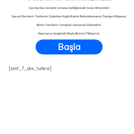
Başla
[sinif_7_sbs_turkce]