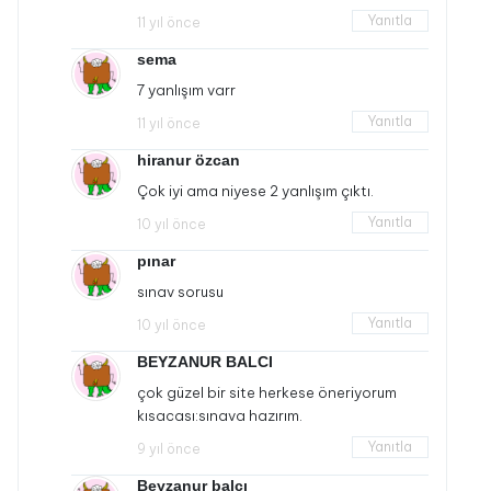
Yanıtla
11 yıl önce
sema
7 yanlışım varr
Yanıtla
11 yıl önce
hiranur özcan
Çok iyi ama niyese 2 yanlışım çıktı.
Yanıtla
10 yıl önce
pınar
sınav sorusu
Yanıtla
10 yıl önce
BEYZANUR BALCI
çok güzel bir site herkese öneriyorum
kısacası:sınava hazırım.
Yanıtla
9 yıl önce
Beyzanur balcı