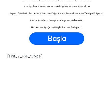
Başla
[sinif_7_sbs_turkce]