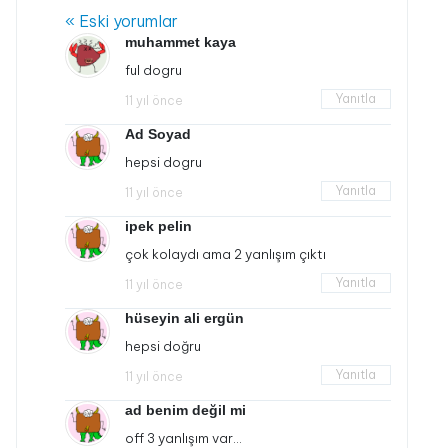
« Eski yorumlar
muhammet kaya
ful dogru
Yanıtla
11 yıl önce
Ad Soyad
hepsi dogru
Yanıtla
11 yıl önce
ipek pelin
çok kolaydı ama 2 yanlışım çıktı
Yanıtla
11 yıl önce
hüseyin ali ergün
hepsi doğru
Yanıtla
11 yıl önce
ad benim değil mi
off 3 yanlışım var…