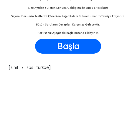
Başla
[sinif_7_sbs_turkce]