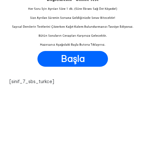
Başla
[sinif_7_sbs_turkce]