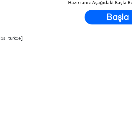
Başla
sbs_turkce]