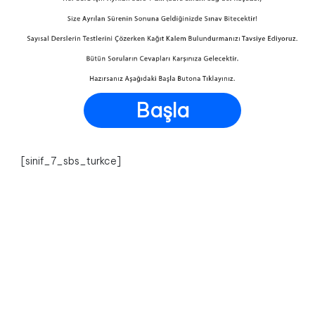
Başla
[sinif_7_sbs_turkce]