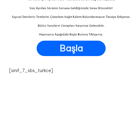
Başla
[sinif_7_sbs_turkce]