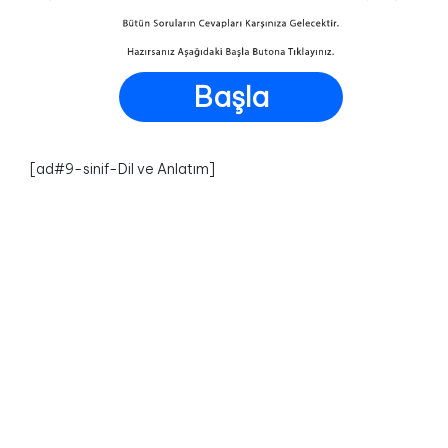
Başla
[ad#9-sinif-Dil ve Anlatım]