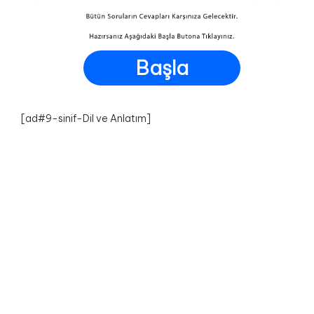
Başla
[ad#9-sinif-Dil ve Anlatım]