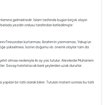
nlamına gelmektedir. İslam tarihinde bugün birçok olayın
Kerbelada yezidin ordusu tarafından katledilmiştir.
arını Firavundan kurtarması, İbrahim’in yanmaması, Yakup’un
k göğe yükselmesi, İsa’nın doğumu vb. önemli olaylar tam da
ehit olması nedeniyle iki ay yas tutulur. Alevilerde Muharrem
ler. Savaşı hatırlatacak kanlı şeylerden uzak dururlar.
ılan bir tatlı olarak bilinir. Tutulan matem sonrası bu tatlı