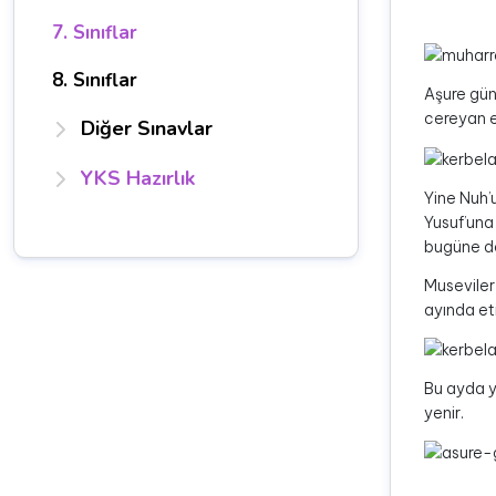
7. Sınıflar
8. Sınıflar
Aşure gün
cereyan et
Diğer Sınavlar
YKS Hazırlık
Yine Nuh’
Yusuf’una
bugüne de
Museviler
ayında eti
Bu ayda y
yenir.