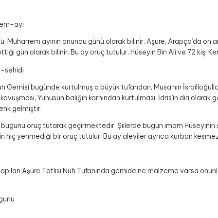
ü, Muharrem ayının onuncu günü olarak bilinir. Aşure, Arapça’da on a
tiği gün olarak bilinir. Bu ay oruç tutulur. Hüseyin Bin Ali ve 72 kişi 
un Gemisi bugünde kurtulmuş o büyük tufandan, Musa’nın İsrailloğull
 kavuşması, Yunusun balığın karnından kurtulması, İdris’in diri olara
nk gelmiştir.
 bugünü oruç tutarak geçirmektedir. Şiilerde bugün imam Hüseyinin ş
n hiç yenmediği bir oruç tutulur. Bu ay aleviler ayrıca kurban kesmez
apılan Aşure Tatlısı Nuh Tufanında gemide ne malzeme varsa onunla yap