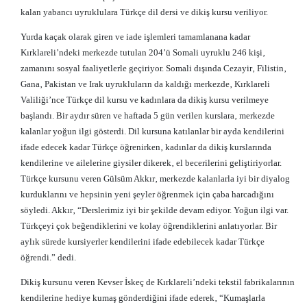
kalan yabancı uyruklulara Türkçe dil dersi ve dikiş kursu veriliyor.
Yurda kaçak olarak giren ve iade işlemleri tamamlanana kadar
Kırklareli’ndeki merkezde tutulan 204’ü Somali uyruklu 246 kişi‚
zamanını sosyal faaliyetlerle geçiriyor. Somali dışında Cezayir‚ Filistin‚
Gana‚ Pakistan ve Irak uyrukluların da kaldığı merkezde‚ Kırklareli
Valiliği’nce Türkçe dil kursu ve kadınlara da dikiş kursu verilmeye
başlandı. Bir aydır süren ve haftada 5 gün verilen kurslara‚ merkezde
kalanlar yoğun ilgi gösterdi. Dil kursuna katılanlar bir ayda kendilerini
ifade edecek kadar Türkçe öğrenirken‚ kadınlar da dikiş kurslarında
kendilerine ve ailelerine giysiler dikerek‚ el becerilerini geliştiriyorlar.
Türkçe kursunu veren Gülsüm Akkır‚ merkezde kalanlarla iyi bir diyalog
kurduklarını ve hepsinin yeni şeyler öğrenmek için çaba harcadığını
söyledi. Akkır‚ “Derslerimiz iyi bir şekilde devam ediyor. Yoğun ilgi var.
Türkçeyi çok beğendiklerini ve kolay öğrendiklerini anlatıyorlar. Bir
aylık sürede kursiyerler kendilerini ifade edebilecek kadar Türkçe
öğrendi.” dedi.
Dikiş kursunu veren Kevser İskeç de Kırklareli’ndeki tekstil fabrikalarının
kendilerine hediye kumaş gönderdiğini ifade ederek‚ “Kumaşlarla