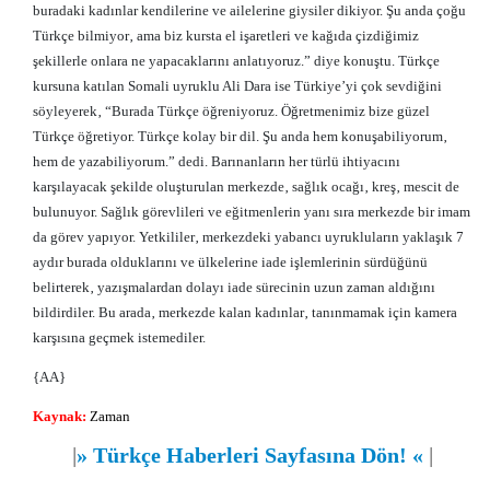
buradaki kadınlar kendilerine ve ailelerine giysiler dikiyor. Şu anda çoğu
Türkçe bilmiyor‚ ama biz kursta el işaretleri ve kağıda çizdiğimiz
şekillerle onlara ne yapacaklarını anlatıyoruz.” diye konuştu. Türkçe
kursuna katılan Somali uyruklu Ali Dara ise Türkiye’yi çok sevdiğini
söyleyerek‚ “Burada Türkçe öğreniyoruz. Öğretmenimiz bize güzel
Türkçe öğretiyor. Türkçe kolay bir dil. Şu anda hem konuşabiliyorum‚
hem de yazabiliyorum.” dedi. Barınanların her türlü ihtiyacını
karşılayacak şekilde oluşturulan merkezde‚ sağlık ocağı‚ kreş‚ mescit de
bulunuyor. Sağlık görevlileri ve eğitmenlerin yanı sıra merkezde bir imam
da görev yapıyor. Yetkililer‚ merkezdeki yabancı uyrukluların yaklaşık 7
aydır burada olduklarını ve ülkelerine iade işlemlerinin sürdüğünü
belirterek‚ yazışmalardan dolayı iade sürecinin uzun zaman aldığını
bildirdiler. Bu arada‚ merkezde kalan kadınlar‚ tanınmamak için kamera
karşısına geçmek istemediler.
{AA}
Kaynak:
Zaman
|
»
Türkçe Haberleri Sayfasına Dön!
«
|