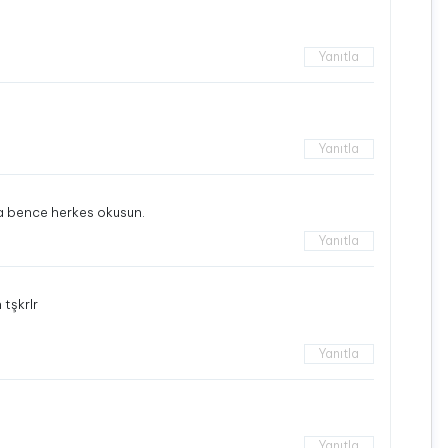
Yanıtla
Yanıtla
da bence herkes okusun.
Yanıtla
 tşkrlr
Yanıtla
Yanıtla