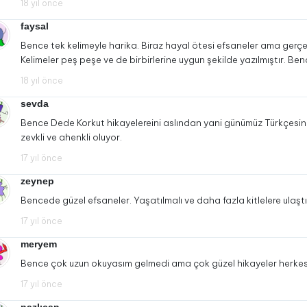
18 yıl önce
faysal
Bence tek kelimeyle harika. Biraz hayal ötesi efsaneler ama gerçekt
Kelimeler peş peşe ve de birbirlerine uygun şekilde yazılmıştır. Be
18 yıl önce
sevda
Bence Dede Korkut hikayelereini aslından yani günümüz Türkçesi
zevkli ve ahenkli oluyor.
17 yıl önce
zeynep
Bencede güzel efsaneler. Yaşatılmalı ve daha fazla kitlelere ulaştır
17 yıl önce
meryem
Bence çok uzun okuyasım gelmedi ama çok güzel hikayeler herke
17 yıl önce