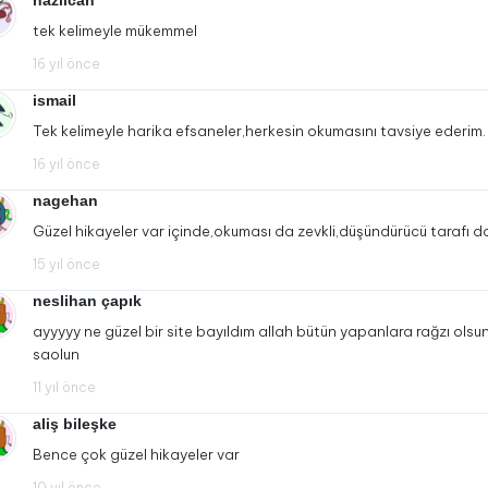
nazlıcan
tek kelimeyle mükemmel
16 yıl önce
ismail
Tek kelimeyle harika efsaneler,herkesin okumasını tavsiye ederim.
16 yıl önce
nagehan
Güzel hikayeler var içinde,okuması da zevkli,düşündürücü tarafı 
15 yıl önce
neslihan çapık
ayyyyy ne güzel bir site bayıldım allah bütün yapanlara rağzı olsun
saolun
11 yıl önce
aliş bileşke
Bence çok güzel hikayeler var
10 yıl önce