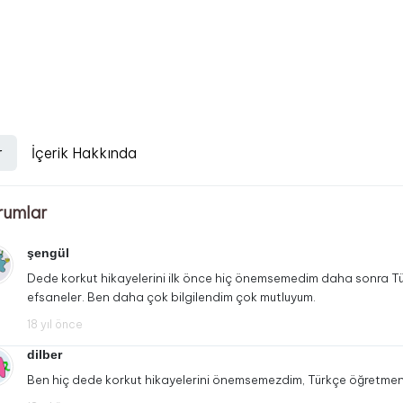
r
İçerik Hakkında
rumlar
şengül
Dede korkut hikayelerini ilk önce hiç önemsemedim daha sonra T
efsaneler. Ben daha çok bilgilendim çok mutluyum.
18 yıl önce
dilber
Ben hiç dede korkut hikayelerini önemsemezdim, Türkçe öğretme