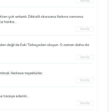
Yanıtla
en çok anlamlı. Dikkatli okursanız farkına varırsınız.
nce harika…
Yanıtla
nden değil de Eski Türkeçeden okuyun. O zaman daha da
Yanıtla
ılmalı. Herkese teşekkürler.
Yanıtla
se tavsiye ederim…
Yanıtla