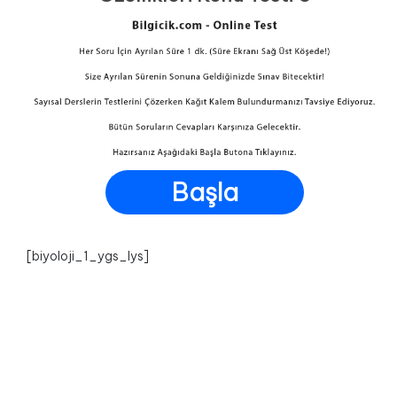
Başla
[biyoloji_1_ygs_lys]