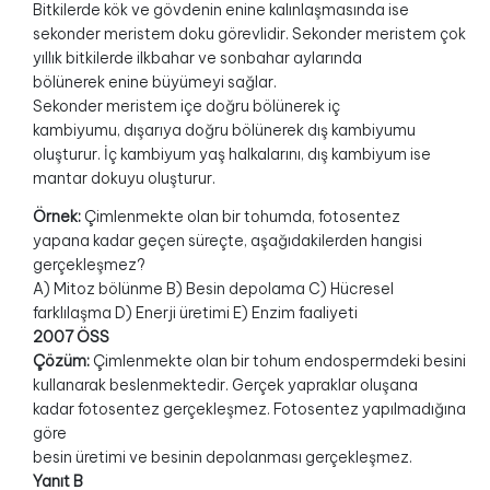
Bitkilerde kök ve gövdenin enine kalınlaşmasında ise
sekonder meristem doku görevlidir. Sekonder meristem çok
yıllık bitkilerde ilkbahar ve sonbahar aylarında
bölünerek enine büyümeyi sağlar.
Sekonder meristem içe doğru bölünerek iç
kambiyumu, dışarıya doğru bölünerek dış kambiyumu
oluşturur. İç kambiyum yaş halkalarını, dış kambiyum ise
mantar dokuyu oluşturur.
Örnek:
Çimlenmekte olan bir tohumda, fotosentez
yapana kadar geçen süreçte, aşağıdakilerden hangisi
gerçekleşmez?
A) Mitoz bölünme B) Besin depolama C) Hücresel
farklılaşma D) Enerji üretimi E) Enzim faaliyeti
2007 ÖSS
Çözüm:
Çimlenmekte olan bir tohum endospermdeki besini
kullanarak beslenmektedir. Gerçek yapraklar oluşana
kadar fotosentez gerçekleşmez. Fotosentez yapılmadığına
göre
besin üretimi ve besinin depolanması gerçekleşmez.
Yanıt B