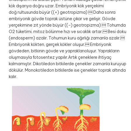
kök dışarıya doğru uzar. Embriyonik kök yerçekimi
doğ rultusunda büyür ((+) geotropizma)  Daha sonra
embriyonik gövde toprak üstüne çıkar ve gelişir. Gövde
yerçekimine zıt yönde büyür ((–) geotropizma)  Tohumda
O2 tüketimi, mitoz bölünme hızı ve sıcaklık artar. Besi doku
(endosperm) azalır. Tohumun kuru ağırlığı zamanla azalır.
Embriyonik kökten, gerçek kökler oluşur. Embriyonik
gövdeden, bitkinin gövde ve yapraklarıoluşur. Yaprakların
oluşmasıyla fotosentez yapılır.Artık çeneklere ihtiyaç
kalmamıştır. Dikotiledon bitkilerde çenekler zamanla kuruyup
dökülür. Monokotiledon bitkilerde ise çenekler toprak altında
kalır.