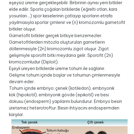
eşeysiz üreme gerçekleşebilir. Birbirinin aynısı yeni bitkiler
elde edilir. Sporla çoğalan bitkilerde (eğrelti otları, kara
yosunları…) spor keselerinin çatlayıp sporların etrafa
yayılmasıyla sporlar çimlenir ve (n) kromozomlu gametofit
bitkiler oluşur.
Gametofit bitkiler gerçek bitkiye benzemezler.
Gametofitlerden mitozla oluşturulan gametlerin
döllenmesiyle (2n) kromozomlu zigot oluşur. Zigot
gelişimiyle sporofit bitki meydana gelir. Sporofit (2n)
kromozomludur (Diploit).
Eşeyli üreyen bitkilerde üreme tohum ile sağlanır.
Gelişme tohum içinde başlar ve tohumun çimlenmesiyle
devam eder.
Tohum içinde embriyo; çenek (kotiledon), embriyonik
kök (hipokotil), embriyonik gövde (epikotil) ve besi
dokusu (endosperm) yapılarını bulundurur. Embriyo besin
üretemez heterotroftur. Besin ihtiyacını endospermden
karşılar.