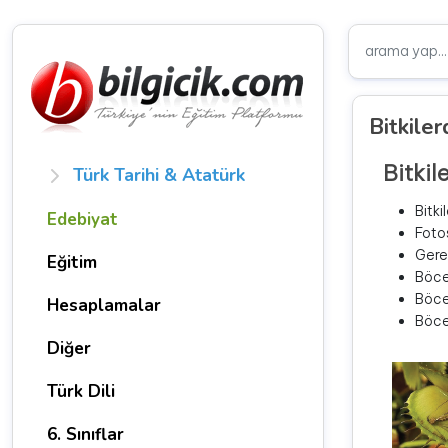
Bitkiler
Bitkil
Türk Tarihi & Atatürk
Bitki
Edebiyat
Fotos
Gerek
Eğitim
Böcek
Böcek
Hesaplamalar
Böcek
Diğer
Türk Dili
6. Sınıflar