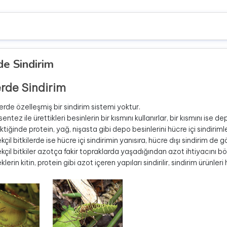
de Sindirim
erde Sindirim
lerde özelleşmiş bir sindirim sistemi yoktur.
entez ile ürettikleri besinlerin bir kısmını kullanırlar, bir kısmını ise d
tiğinde protein, yağ, nişasta gibi depo besinlerini hücre içi sindiriml
çil bitkilerde ise hücre içi sindirimin yanısıra, hücre dışı sindirim de gö
çil bitkiler azotça fakir topraklarda yaşadığından azot ihtiyacını böce
lerin kitin, protein gibi azot içeren yapıları sindirilir, sindirim ürünleri