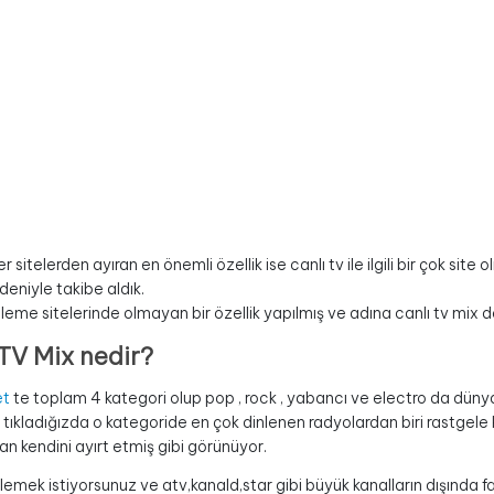
er sitelerden ayıran en önemli özellik ise canlı tv ile ilgili bir çok 
deniyle takibe aldık.
leme sitelerinde olmayan bir özellik yapılmış ve adına canlı tv mix d
TV Mix nedir?
et
te toplam 4 kategori olup pop , rock , yabancı ve electro da dünya
ıkladığızda o kategoride en çok dinlenen radyolardan biri rastgele ka
an kendini ayırt etmiş gibi görünüyor.
lemek istiyorsunuz ve atv,kanald,star gibi büyük kanalların dışında fa