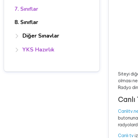
7. Sınıflar
8. Sınıflar
Diğer Sınavlar
YKS Hazırlık
Siteyi diğ
olması ne
Radyo din
Canlı 
Canlitv.n
butonuna t
radyolard
Canlı tv
iz