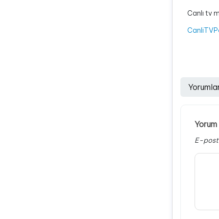
Canlı tv m
CanliTVP
Yorumla
Yorum 
E-post