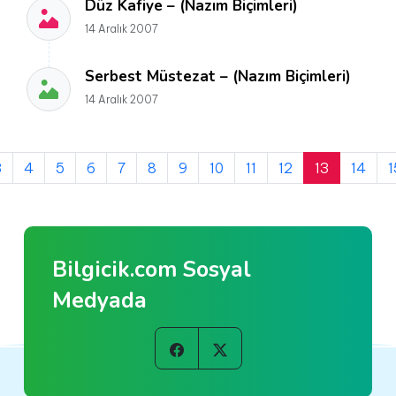
Düz Kafiye – (Nazım Biçimleri)
14 Aralık 2007
Serbest Müstezat – (Nazım Biçimleri)
14 Aralık 2007
3
4
5
6
7
8
9
10
11
12
13
14
1
Bilgicik.com Sosyal
Medyada