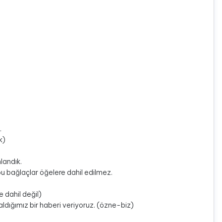
.
k)
landık.
bu bağlaçlar öğelere dahil edilmez.
 dahil değil)
aldığımız bir haberi veriyoruz. (özne-biz)