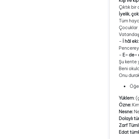
Kişi ve kip
Çıktık bi
İyelik, çok
Tüm hayat
Çocuklar 
Vatandaş 
–
İ hâl eki:
Pencereyi
–
E– de– d
Şu kente 
Beni okul
Onu durak
Öğel
Yüklem
: (
Özne:
Kim
Nesne:
Ne,
Dolaylı t
Zarf Tüml
Edat tüml