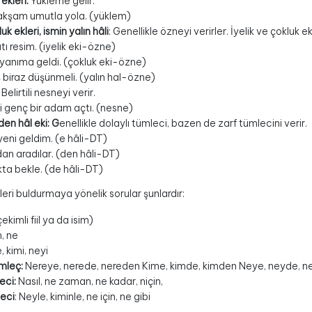
 ekleri:
Yükleme gelir.
r akşam umutla yola. (yüklem)
luk ekleri, ismin yalın hâli
: Genellikle özneyi verirler. İyelik ve çokluk 
ı resim. (iyelik eki-özne)
yanıma geldi. (çokluk eki-özne)
biraz düşünmeli. (yalın hal-özne)
Belirtili nesneyi verir.
 genç bir adam açtı. (nesne)
en hâl eki: G
enellikle dolaylı tümleci, bazen de zarf tümlecini verir.
yeni geldim. (e hâli-DT)
dan aradılar. (den hâli-DT)
ta bekle. (de hâli-DT)
eri buldurmaya yönelik sorular şunlardır:
çekimli fiil ya da isim)
, ne
 kimi, neyi
ümleç:
Nereye, nerede, nereden Kime, kimde, kimden Neye, neyde, 
eci:
Nasıl, ne zaman, ne kadar, niçin,
eci
: Neyle, kiminle, ne için, ne gibi