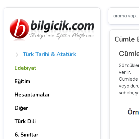
Cümle B
Cümle 
Türk Tarihi & Atatürk
Sözcükler
Edebiyat
verilir.
Cümlede g
Eğitim
veya duru
sebebi, şa
Hesaplamalar
Diğer
Türk Dili
6. Sınıflar