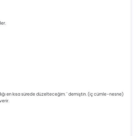
ler.
ışlığı en kısa sürede düzelteceğim.” demiştin. (iç cümle-nesne)
erir.