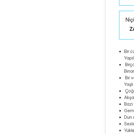
Bir c
Yapıl
Birç
Bina
Bir v
Yaşl
Çoğu
Akşa
Bazı 
Gemi
Dün a
Sesle
Yükl