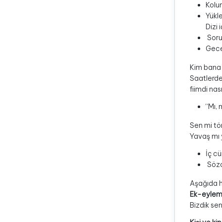
Kolu
Yükle
Dizi
Soru 
Gece
Kim bana
Saatlerde
fiimdi nas
“Mı, 
Sen mi tö
Yavaş mı 
İç cü
Sözcü
Aşağıda h
Ek-eylem 
Bizdik se