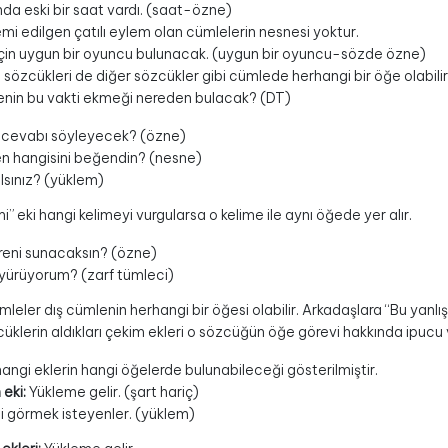
nda eski bir saat vardı. (saat-özne)
mi edilgen çatılı eylem olan cümlelerin nesnesi yoktur.
 için uygun bir oyuncu bulunacak. (uygun bir oyuncu-sözde özne)
sözcükleri de diğer sözcükler gibi cümlede herhangi bir öğe olabilir
nin bu vakti ekmeği nereden bulacak? (DT)
 cevabı söyleyecek? (özne)
n hangisini beğendin? (nesne)
ılsınız? (yüklem)
mi” eki hangi kelimeyi vurgularsa o kelime ile aynı öğede yer alır.
reni sunacaksın? (özne)
yürüyorum? (zarf tümleci)
mleler dış cümlenin herhangi bir öğesi olabilir. Arkadaşlara “Bu yanl
klerin aldıkları çekim ekleri o sözcüğün öğe görevi hakkında ipucu v
angi eklerin hangi öğelerde bulunabileceği gösterilmiştir.
eki:
Yükleme gelir. (şart hariç)
ni görmek isteyenler. (yüklem)