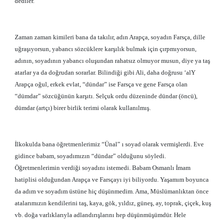
dediler.
Zaman zaman kimileri bana da takılır, adın Arapça, soyadın Farsça, dille
uğraşıyorsun, yabancı sözcüklere karşılık bulmak için çırpmıyorsun,
adının, soyadının yabancı oluşundan rahatsız olmuyor musun, diye ya taş
atarlar ya da doğrudan sorarlar. Bilindiği gibi Ali, daha doğrusu ‘alY
Arapça oğul, erkek evlat, “dündar” ise Farsça ve gene Farsça olan
“dümdar” sözcüğünün karşıtı. Selçuk ordu düzeninde dündar (öncü),
dümdar (artçı) birer birlik terimi olarak kullanılmış.
İlkokulda bana öğretmenlerimiz “Ünal” ı soyad olarak vermişlerdi. Eve
gidince babam, soyadımızın “dündar” olduğunu söyledi.
Öğretmenlerimin verdiği soyadını istemedi. Babam Osmanlı İmam
hatiplisi olduğundan Arapça ve Farsçayı iyi biliyordu. Yaşamım boyunca
da adım ve soyadım üstüne hiç düşünmedim. Ama, Müslümanlıktan önce
atalarımızın kendilerini taş, kaya, gök, yıldız, güneş, ay, toprak, çiçek, kuş
vb. doğa varlıklarıyla adlandırışlarını hep düşünmüşümdür. Hele