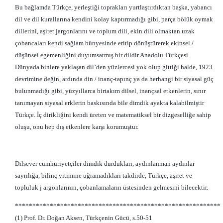
Bu bağlamda Türkçe, yerleştiği toprakları yurtlaştırdıktan başka, yabancı
dil ve dil kurallarına kendini kolay kaptırmadığı gibi, parça bölük oymak
dillerini, aşiret jargonlarını ve toplum dili, ekin dili olmaktan uzak
çobancaları kendi sağlam bünyesinde eritip dönüştürerek ekinsel /
düşünsel egemenliğini duyumsatmış bir dildir Anadolu Türkçesi.
Dünyada binlere yaklaşan dil’den yüzlercesi yok olup gittiği halde, 1923
devrimine değin, ardında din / inanç-tapınç ya da herhangi bir siyasal güç
bulunmadığı gibi, yüzyıllarca birtakım dilsel, inançsal etkenlerin, sınır
tanımayan siyasal erklerin baskısında bile dimdik ayakta kalabilmiştir
Türkçe. İç dirikliğini kendi üreten ve matematiksel bir dizgeselliğe sahip
oluşu, onu hep dış etkenlere karşı korumuştur.
Dilsever cumhuriyetçiler dimdik durdukları, aydınlanman aydınlar
sayrılığa, bilinç yitimine uğramadıkları takdirde, Türkçe, aşiret ve
topluluk j argonlarının, çobanlamaların üstesinden gelmesini bilecektir.
***********************************************************
(1) Prof. Dr. Doğan Aksen, Türkçenin Gücü, s.50-51