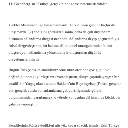
J.H.Greenberg’ in “Türkçe, gerçek bir doğa ve matematik dilidir.
Türkler Müslümanlığa bulaşmasalardı, Türk dilinin gücüne hiçbir dil
ulaşamazdı.”(2) dediğini gördükten sonra, daha da çok düşündüm
dilimizin adlandırma dizgesi üzerinde. Adlandırma deyip geçmemeliyiz.
Adsal dizgenleştirme, bir bakıma dilin temel omurgalarından birini
oluşturuyor; adlandırma yöntemleriyle oluşturulan düşünüş
dizgelemelerinin de.
Bugün Türkçe bizim anadilimiz olmasının ötesinde çok güçlü ve
değindiği toprağı yurtlaştıran / vatanlaştıran, dünya çapında yaygın bir
anadil’dir. Yargıç olan kızımın Hakkari’nin Beytüşşebap (Farsça, gençler
evi, gençlik yurdu vb. anlamlarına geliyor), ilçesinde görevli
bulunmasından yararlanarak, o yörede konuşulan dil üzerinde küçük bir
çalışma yapmıştım.
Kendilerinin Kürtçe dedikleri altı yüz kadar sözcük içinde: Eski Türkçe