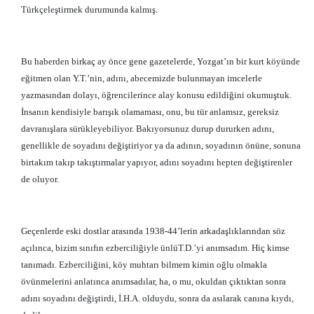
Türkçeleştirmek durumunda kalmış.
Bu haberden birkaç ay önce gene gazetelerde, Yozgat’ın bir kurt köyünde
eğitmen olan Y.T.’nin, adını, abecemizde bulunmayan imcelerle
yazmasından dolayı, öğrencilerince alay konusu edildiğini okumuştuk.
İnsanın kendisiyle barışık olamaması, onu, bu tür anlamsız, gereksiz
davranışlara sürükleyebiliyor. Bakıyorsunuz durup dururken adını,
genellikle de soyadını değiştiriyor ya da adının, soyadının önüne, sonuna
birtakım takıp takıştırmalar yapıyor, adını soyadını hepten değiştirenler
de oluyor.
Geçenlerde eski dostlar arasında 1938-44’lerin arkadaşlıklarından söz
açılınca, bizim sınıfın ezberciliğiyle ünlüT.D.’yi anımsadım. Hiç kimse
tanımadı. Ezberciliğini, köy muhtarı bilmem kimin oğlu olmakla
övünmelerini anlatınca anımsadılar, ha, o mu, okuldan çıktıktan sonra
adını soyadını değiştirdi, İ.H.A. olduydu, sonra da asılarak canına kıydı,