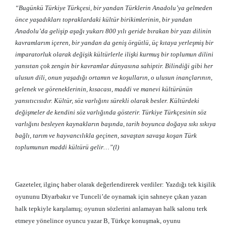
“Bugünkü Türkiye Türkçesi, bir yandan Türklerin Anadolu’ya gelmeden
önce yaşadıkları topraklardaki kültür birikimlerinin, bir yandan
Anadolu’da gelişip aşağı yukarı 800 yılı geride bırakan bir yazı dilinin
kavramlarım içeren, bir yandan da geniş örgütlü, üç kıtaya yerleşmiş bir
imparatorluk olarak değişik kültürlerle ilişki kurmuş bir toplumun dilini
yansıtan çok zengin bir kavramlar dünyasına sahiptir. Bilindiği gibi her
ulusun dili, onun yaşadığı ortamın ve koşulların, o ulusun inançlarının,
gelenek ve göreneklerinin, kısacası, maddi ve manevi kültürünün
yansıtıcısıdır. Kültür, söz varlığını sürekli olarak besler. Kültürdeki
değişmeler de kendini söz varlığında gösterir. Türkiye Türkçesinin söz
varlığını besleyen kaynakların başında, tarih boyunca doğaya sıkı sıkıya
bağlı, tarım ve hayvancılıkla geçinen, savaştan savaşa koşan Türk
toplumunun maddi kültürü gelir…”(l)
Gazeteler, ilginç haber olarak değerlendirerek verdiler: Yazdığı tek kişilik
oyununu Diyarbakır ve Tunceli’de oynamak için sahneye çıkan yazan
halk tepkiyle karşılamış; oyunun sözlerini anlamayan halk salonu terk
etmeye yönelince oyuncu yazar B, Türkçe konuşmak, oyunu