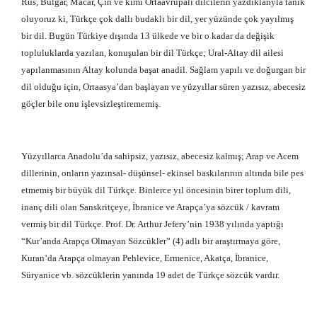
Rus, Bulgar, Macar, Çin ve kimi Ortaavrupalı dilcilerin yazdıklanyla tanık
oluyoruz ki, Türkçe çok dallı budaklı bir dil, yer yüzünde çok yayılmış
bir dil. Bugün Türkiye dışında 13 ülkede ve bir o kadar da değişik
topluluklarda yazılan, konuşulan bir dil Türkçe; Ural-Altay dil ailesi
yapılanmasının Altay kolunda başat anadil. Sağlam yapılı ve doğurgan bir
dil olduğu için, Ortaasya’dan başlayan ve yüzyıllar süren yazısız, abecesiz
göçler bile onu işlevsizleştirememiş.
Yüzyıllarca Anadolu’da sahipsiz, yazısız, abecesiz kalmış; Arap ve Acem
dillerinin, onların yazınsal- düşünsel- ekinsel baskılarının altında bile pes
etmemiş bir büyük dil Türkçe. Binlerce yıl öncesinin birer toplum dili,
inanç dili olan Sanskritçeye, İbranice ve Arapça’ya sözcük / kavram
vermiş bir dil Türkçe. Prof. Dr. Arthur Jefery’nin 1938 yılında yaptığı
“Kur’anda Arapça Olmayan Sözcükler” (4) adlı bir araştırmaya göre,
Kuran’da Arapça olmayan Pehlevice, Ermenice, Akatça, İbranice,
Süryanice vb. sözcüklerin yanında 19 adet de Türkçe sözcük vardır.