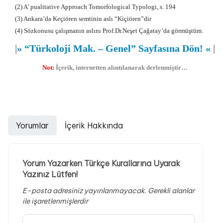
(2) A’ pualitative Approach Tomorfological Typologi, s. 194
(3) Ankara’da Keçiören semtinin aslı “Kiçiören”dir
(4) Sözkonusu çalışmanın aslını Prof.Dr.Neşet Çağatay’da görmüştüm.
|
»
“Türkoloji Mak. – Genel” Sayfasına Dön!
«
|
Not:
İçerik, internetten alıntılanarak derlenmiştir…
Yorumlar
İçerik Hakkında
Yorum Yazarken Türkçe Kurallarına Uyarak
Yazınız Lütfen!
E-posta adresiniz yayınlanmayacak.
Gerekli alanlar
ile işaretlenmişlerdir