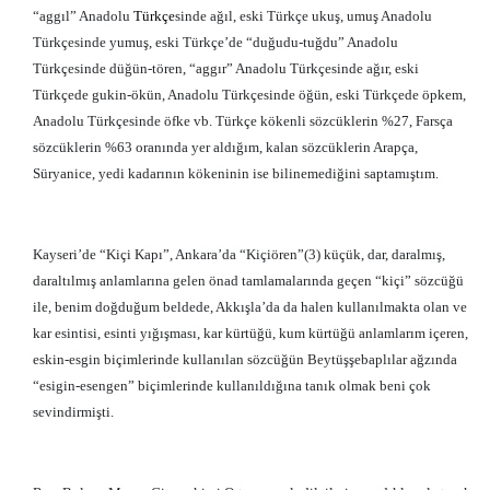
“aggıl” Anadolu
Türkçe
sinde ağıl, eski Türkçe ukuş, umuş Anadolu
Türkçesinde yumuş, eski Türkçe’de “duğudu-tuğdu” Anadolu
Türkçesinde düğün-tören, “aggır” Anadolu Türkçesinde ağır, eski
Türkçede gukin-ökün, Anadolu Türkçesinde öğün, eski Türkçede öpkem,
Anadolu Türkçesinde öfke vb. Türkçe kökenli sözcüklerin %27, Farsça
sözcüklerin %63 oranında yer aldığım, kalan sözcüklerin Arapça,
Süryanice, yedi kadarının kökeninin ise bilinemediğini saptamıştım.
Kayseri’de “Kiçi Kapı”, Ankara’da “Kiçiören”(3) küçük, dar, daralmış,
daraltılmış anlamlarına gelen önad tamlamalarında geçen “kiçi” sözcüğü
ile, benim doğduğum beldede, Akkışla’da da halen kullanılmakta olan ve
kar esintisi, esinti yığışması, kar kürtüğü, kum kürtüğü anlamlarım içeren,
eskin-esgin biçimlerinde kullanılan sözcüğün Beytüşşebaplılar ağzında
“esigin-esengen” biçimlerinde kullanıldığına tanık olmak beni çok
sevindirmişti.