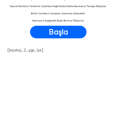
Başla
[biyoloji_2_ygs_lys]