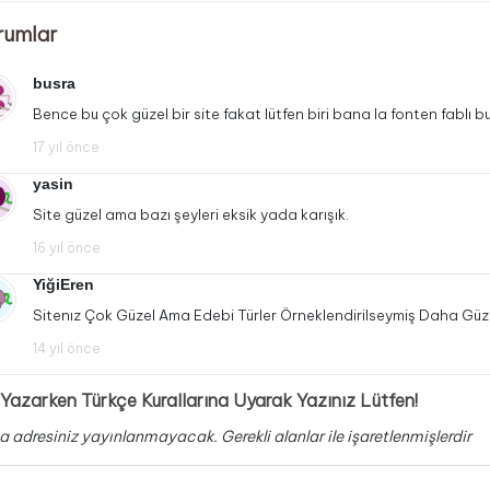
rumlar
busra
Bence bu çok güzel bir site fakat lütfen biri bana la fonten fablı bu
17 yıl önce
yasin
Site güzel ama bazı şeyleri eksik yada karışık.
16 yıl önce
YiğiEren
Sitenız Çok Güzel Ama Edebi Türler Örneklendirilseymiş Daha Güz
14 yıl önce
Yazarken Türkçe Kurallarına Uyarak Yazınız Lütfen!
a adresiniz yayınlanmayacak.
Gerekli alanlar
ile işaretlenmişlerdir