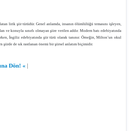
atan lirik şiir türüdür. Genel anlamda, insanın ölümlülüğü temasını işleyen,
ılan ve konuyla sınırlı olmayan şiire verilen addır. Modern batı edebiyatında
rken, İngiliz edebiyatında şiir türü olarak tanınır. Örneğin, Milton’un okul
iirde de sık rastlanan önemi bir şiirsel anlatım biçimidir.
sına Dön!
«
|