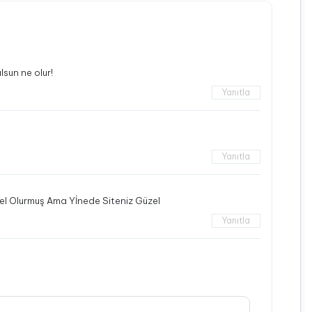
lsun ne olur!
Yanıtla
Yanıtla
el Olurmuş Ama Yİnede Siteniz Güzel
Yanıtla