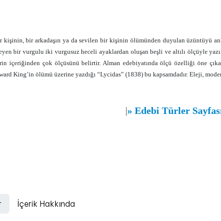
r kişinin, bir arkadaşın ya da sevilen bir kişinin ölümünden duyulan üzüntüyü anl
leyen bir vurgulu iki vurgusuz heceli ayaklardan oluşan beşli ve altılı ölçüyle yaz
irin içeriğinden çok ölçüsünü belirtir. Alman edebiyatında ölçü özelliği öne çıka
ward King’in ölümü üzerine yazdığı “Lycidas” (1838) bu kapsamdadır. Eleji, modern ş
|
»
Edebi Türler Sayfa
r
İçerik Hakkında