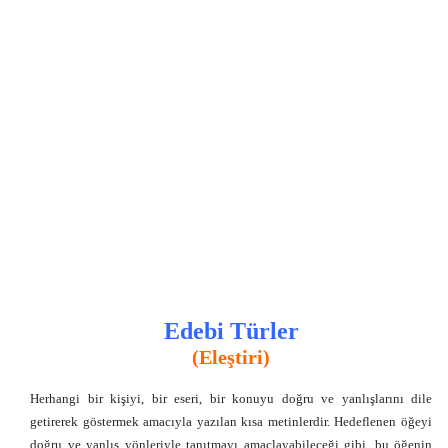
Edebi Türler
(Eleştiri)
Herhangi bir kişiyi, bir eseri, bir konuyu doğru ve yanlışlarını dile
getirerek göstermek amacıyla yazılan kısa metinlerdir. Hedeflenen öğeyi
doğru ve yanlış yönleriyle tanıtmayı amaçlayabileceği gibi, bu öğenin