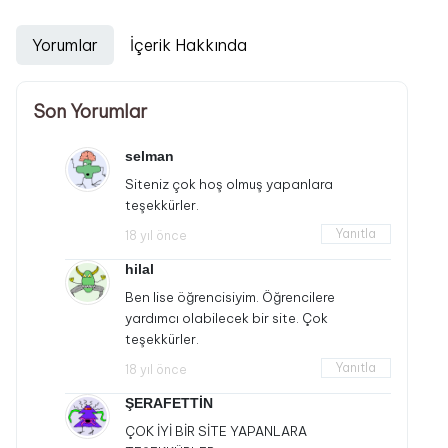
Yorumlar
İçerik Hakkında
Son Yorumlar
selman
Siteniz çok hoş olmuş yapanlara
teşekkürler.
Yanıtla
18 yıl önce
hilal
Ben lise öğrencisiyim. Öğrencilere
yardımcı olabilecek bir site. Çok
teşekkürler.
Yanıtla
18 yıl önce
ŞERAFETTİN
ÇOK İYİ BİR SİTE YAPANLARA