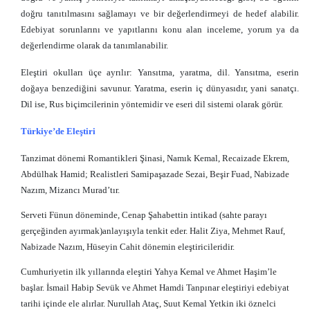
doğru tanıtılmasını sağlamayı ve bir değerlendirmeyi de hedef alabilir.
Edebiyat sorunlarını ve yapıtlarını konu alan inceleme, yorum ya da
değerlendirme olarak da tanımlanabilir.
Eleştiri okulları üçe ayrılır: Yansıtma, yaratma, dil. Yansıtma, eserin
doğaya benzediğini savunur. Yaratma, eserin iç dünyasıdır, yani sanatçı.
Dil ise, Rus biçimcilerinin yöntemidir ve eseri dil sistemi olarak görür.
Türkiye’de Eleştiri
Tanzimat dönemi Romantikleri Şinasi, Namık Kemal, Recaizade Ekrem,
Abdülhak Hamid; Realistleri Samipaşazade Sezai, Beşir Fuad, Nabizade
Nazım, Mizancı Murad’tır.
Serveti Fünun döneminde, Cenap Şahabettin intikad (sahte parayı
gerçeğinden ayırmak)anlayışıyla tenkit eder. Halit Ziya, Mehmet Rauf,
Nabizade Nazım, Hüseyin Cahit dönemin eleştiricileridir.
Cumhuriyetin ilk yıllarında eleştiri Yahya Kemal ve Ahmet Haşim’le
başlar. İsmail Habip Sevük ve Ahmet Hamdi Tanpınar eleştiriyi edebiyat
tarihi içinde ele alırlar. Nurullah Ataç, Suut Kemal Yetkin iki öznelci