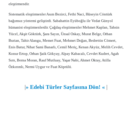
eleştirmendir.
Sistematik eleştirmenler Asım Bezirci, Fethi Naci, Hüseyin Cöntürk
bağımsız yöntemi geliştirdi. Sabahattin Eyüboğlu ile Vedat Günyol
hümanist eleştirmenlerdir. Çağdaş eleştirmenler Mehmet Kaplan, Tahsin
Yücel, Akşit Göktürk, Şara Sayın, Ünsal Oskay, Murat Belge, Orhan
Burian, Tahir Alangu, Memet Fuat, Mehmet Doğan, Bedrettin Cömert,
Enis Batur, Nihat Sami Banarlı, Cemil Meriç, Kenan Akyüz, Melih Cevdet,
Konur Ertop, Orhan Şaik Gökyay, Alpay Kabacalı, Cevdet Kudret, Agah
Sırrı, Berna Moran, Rauf Mutluay, Yaşar Nabi, Ahmet Oktay, Atilla
Özkırımlı, Nermi Uygur ve Fuat Köprülü.
|
»
Edebi Türler Sayfasına Dön!
«
|