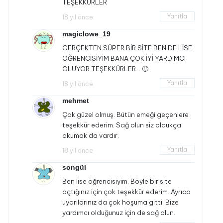
TEŞEKKÜRLER
Yanıtla
18 yıl önce
magiclowe_19
GERÇEKTEN SÜPER BİR SİTE BEN DE LİSE
ÖĞRENCİSİYİM BANA ÇOK İYİ YARDIMCI
OLUYOR TEŞEKKÜRLER… 🙂
Yanıtla
18 yıl önce
mehmet
Çok güzel olmuş. Bütün emeği geçenlere
teşekkür ederim. Sağ olun siz oldukça
okumak da vardır.
Yanıtla
18 yıl önce
songül
Ben lise öğrencisiyim. Böyle bir site
açtığınız için çok teşekkür ederim. Ayrıca
uyarılarınız da çok hoşuma gitti. Bize
yardımcı olduğunuz için de sağ olun.