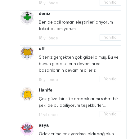
Yanıtla
18 yıl önce
deniz
Ben de acil roman eleştirileri arıyorum
fakat bulamıyorum.
Yanıtla
18 yıl önce
off
Siteniz gerçekten çok güzel olmuş. Bu ve
bunun gibi sitelerin devamını ve
basarılarının devamını dileriz.
Yanıtla
18 yıl önce
Hanife
Çok güzel bir site aradaıklarımı rahat bir
şekilde bulabiliyorum teşekkürler…
Yanıtla
17 yıl önce
asya
Ödevlerime cok yardmcı oldu sağ olun ..