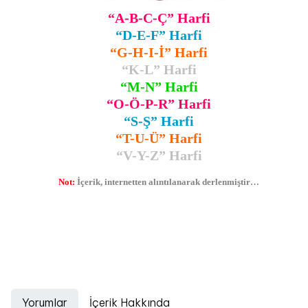
“A-B-C-Ç” Harfi
“D-E-F” Harfi
“G-H-I-İ” Harfi
“K-L” Harfi
“M-N” Harfi
“O-Ö-P-R” Harfi
“S-Ş” Harfi
“T-U-Ü” Harfi
“V-Y-Z” Harfi
Not:
İçerik, internetten alıntılanarak derlenmiştir…
Eserler
,
Eserler ve Yazarları
,
Eser – Yazar Eşleştirmeleri
,
Türk Edebiyatındaki
Eserler ve Yazarları
Yorumlar
İçerik Hakkında