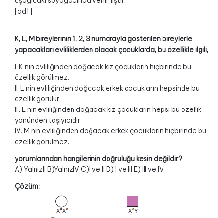
aşağıdaki soyağacında verilmiştir.
[ad1]
K, L, M bireylerinin 1, 2, 3 numarayla gösterilen bireylerle
yapacakları evliliklerden olacak çocuklarda, bu özellikle ilgili,
I. K nın evliliğinden doğacak kız çocukların hiçbirinde bu
özellik görülmez.
II. L nin evliliğinden doğacak erkek çocukların hepsinde bu
özellik görülür.
III. L nin evliliğinden doğacak kız çocukların hepsi bu özellik
yönünden taşıyıcıdır.
IV. M nin evliliğinden doğacak erkek çocukların hiçbirinde bu
özellik görülmez.
yorumlarından hangilerinin doğruluğu kesin değildir?
A) YalnızII B)YalnızIV C)I ve II D) I ve III E) III ve IV
Çözüm: