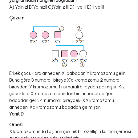
yargılarından hangileri doğrudur?
A) YalnızI B)YalnızII C)Yalnız III D) I ve III E) II ve III
Çözüm:
Erkek çocuklara anneden X, babadan Y kromozomu gelir.
Buna göre 3 numaralı bireye X’a kromozomu 2 numaralı
bireyden, Y kromozomu 1 numaralı bireyden gelmiştir. Kız
çocuklara X kromozomlarından biri anneden, diğeri
babadan gelir. 4 numaralı bireydeki XA kromozomu
anneden, Xa kromozomu babadan gelmiştir.
Yanıt D
Örnek:
X kromozomunda taşınan çekinik bir özelliğin kalıtım şeması