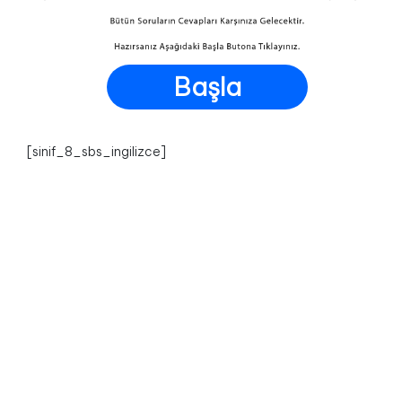
Başla
[sinif_8_sbs_ingilizce]